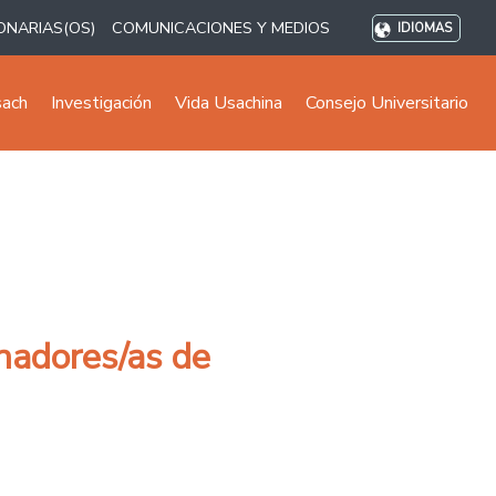
ONARIAS(OS)
COMUNICACIONES Y MEDIOS
IDIOMAS
sach
Investigación
Vida Usachina
Consejo Universitario
inadores/as de