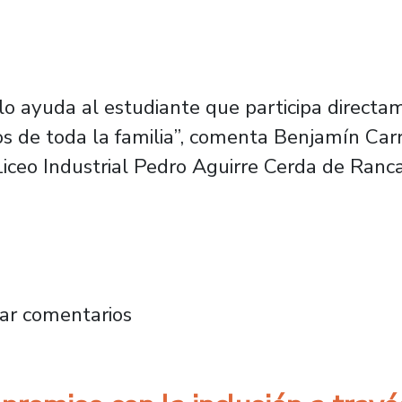
o ayuda al estudiante que participa directa
ños de toda la familia”, comenta Benjamín Ca
iceo Industrial Pedro Aguirre Cerda de Ranca
h se reúne con directores/as y coordinadore
ar comentarios