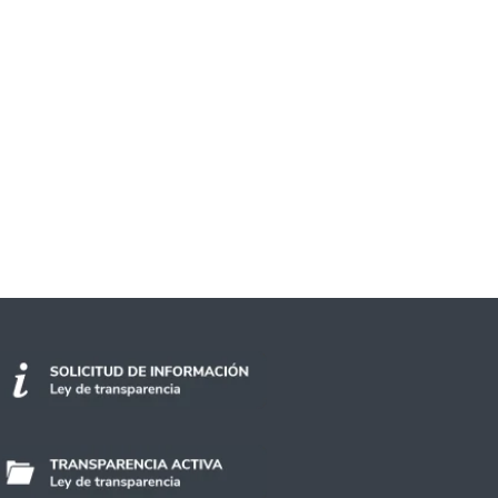
II versión del Programa Propedéutico