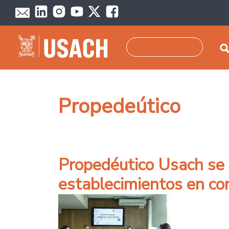
Pasar al contenido principal
Buscar
Propedeútico
Propedéutico Usach se r
establecimientos en co