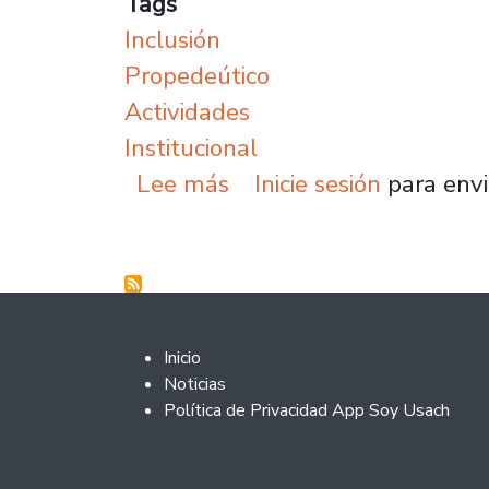
Tags
Inclusión
Propedeútico
Actividades
Institucional
sobre Plantel refuerza 
Lee más
Inicie sesión
para envi
Footer 2
Inicio
Noticias
Política de Privacidad App Soy Usach