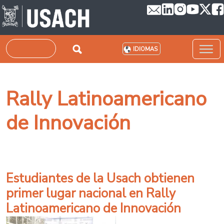
Pasar al contenido principal
Buscar
IDIOMAS
Rally Latinoamericano
de Innovación
Estudiantes de la Usach obtienen
primer lugar nacional en Rally
Latinoamericano de Innovación