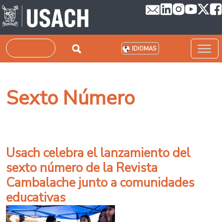
Pasar al contenido principal
Buscar
IDIOMAS
Sexto Número
Usach celebra el lanzamiento del
sexto número de la Revista
Cambalache junto a comunidades
educativas