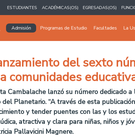
ESTUDIANTES
ACADÉMICAS(OS)
EGRESADAS(OS)
FUNCI
Navegación principal
Admisión
Programas de Estudio
Facultades
La U
lanzamiento del sexto nú
 a comunidades educativ
sta Cambalache lanzó su número dedicado a l
o del Planetario. “A través de esta publicaci
cimiento y tender puentes con las y los estu
dica, atractiva y clara para niñas, niños y jóv
ricia Pallavicini Magnere.