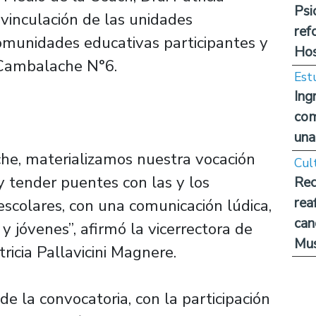
Psi
 vinculación de las unidades
ref
omunidades educativas participantes y
Hos
 Cambalache N°6.
Est
Ing
com
una
he, materializamos nuestra vocación
Cul
y tender puentes con las y los
Rec
rea
escolares, con una comunicación lúdica,
can
 y jóvenes”, afirmó la vicerrectora de
Mus
ricia Pallavicini Magnere.
e la convocatoria, con la participación