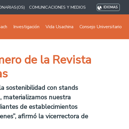
ONARIAS(OS)
COMUNICACIONES Y MEDIOS
IDIOMAS
sach
Investigación
Vida Usachina
Consejo Universitario
mero de la Revista
as
a sostenibilidad con stands
ón, materializamos nuestra
diantes de establecimientos
enes”, afirmó la vicerrectora de