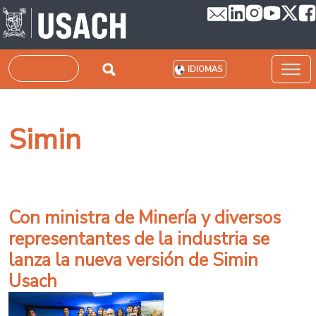
Pasar al contenido principal
Buscar
IDIOMAS
Simin
Con ministra de Minería y diversos
representantes de la industria se
lanza la nueva versión de Simin
Usach