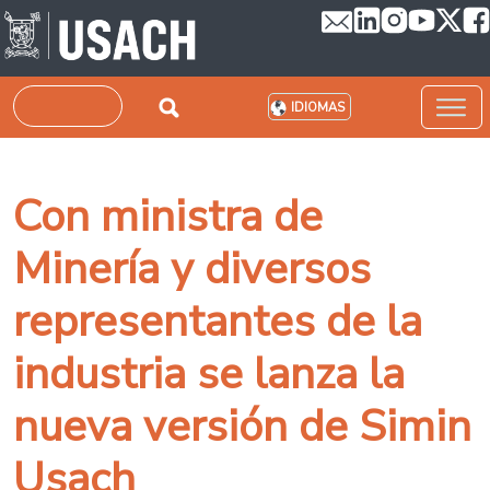
Pasar al contenido principal
Buscar
IDIOMAS
Con ministra de
Minería y diversos
representantes de la
industria se lanza la
nueva versión de Simin
Usach