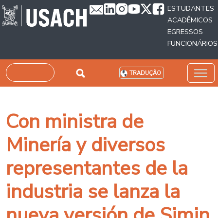
Passar para o conteúdo principal
ESTUDANTES
ACADÊMICOS
EGRESSOS
FUNCIONÁRIOS
Pesquisar
TRADUÇÃO
Con ministra de
Minería y diversos
representantes de la
industria se lanza la
nueva versión de Simin