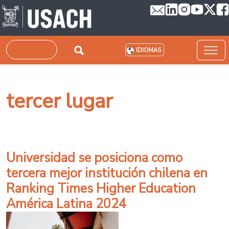
Pasar al contenido principal
Buscar
IDIOMAS
tercer lugar
Universidad se posiciona como
tercera mejor institución chilena en
Ranking Times Higher Education
América Latina 2024