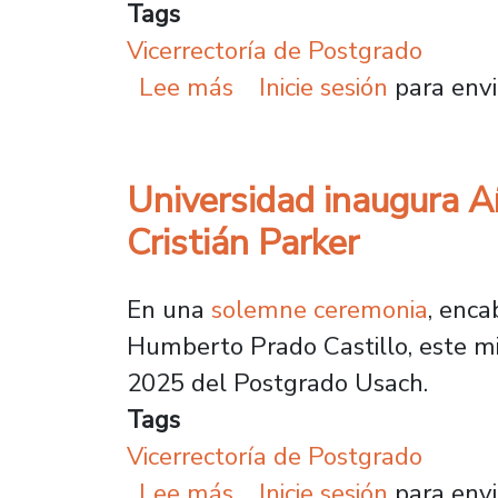
Tags
Vicerrectoría de Postgrado
sobre Postgrado Usach 
Lee más
Inicie sesión
para envi
Universidad inaugura A
Cristián Parker
En una
solemne ceremonia
, enca
Humberto Prado Castillo, este mi
2025 del Postgrado Usach.
Tags
Vicerrectoría de Postgrado
sobre Universidad inaug
Lee más
Inicie sesión
para envi