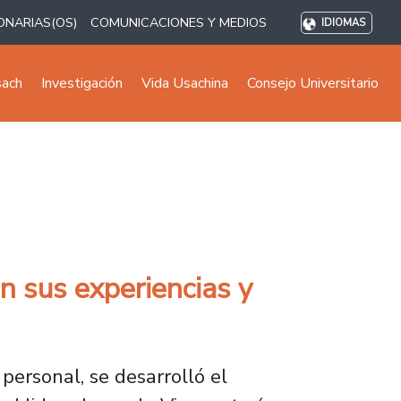
ONARIAS(OS)
COMUNICACIONES Y MEDIOS
IDIOMAS
sach
Investigación
Vida Usachina
Consejo Universitario
n sus experiencias y
personal, se desarrolló el