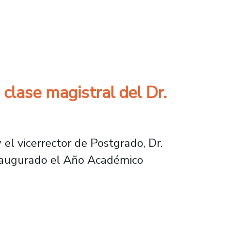
sejo Asesor Externo
clase magistral del Dr.
 el vicerrector de Postgrado, Dr.
inaugurado el Año Académico
gistral del Dr. Cristián Parker