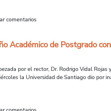
marca un hito con la conformación de su Con
ar comentarios
ño Académico de Postgrado con 
bezada por el rector, Dr. Rodrigo Vidal Rojas y
ércoles la Universidad de Santiago dio por 
ura Año Académico de Postgrado con clase ma
ar comentarios