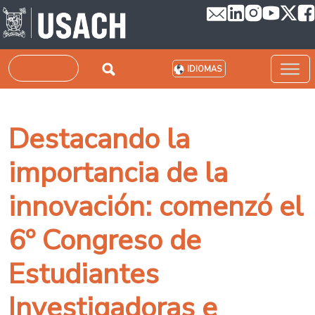
Pasar al contenido principal
Buscar
IDIOMAS
Destacando la
importancia de la
innovación: comenzó el
6º Congreso de
Estudiantes
Investigadoras e