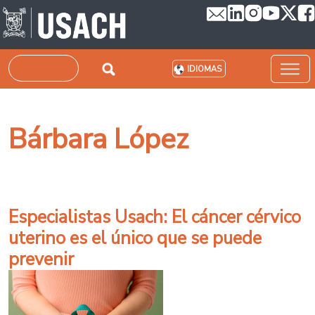
Pasar al contenido principal
Buscar
IDIOMAS
Bárbara López
Especialistas Usach: El cáncer cérvico
uterino es el único que se puede
prevenir