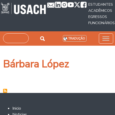
Passar para o conteúdo principal
ESTUDANTES
ACADÊMICOS
EGRESSOS
FUNCIONÁRIOS
Pesquisar
TRADUÇÃO
Bárbara López
Footer 2
Inicio
Noticias