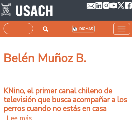
Pasar al contenido principal
Buscar
IDIOMAS
Belén Muñoz B.
KNino, el primer canal chileno de
televisión que busca acompañar a los
perros cuando no estás en casa
sobre KNino, el primer canal chil
Lee más