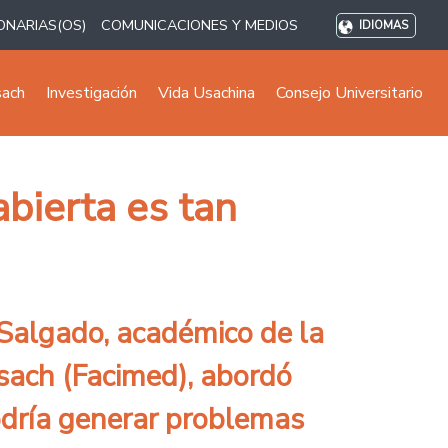
ONARIAS(OS)
COMUNICACIONES Y MEDIOS
IDIOMAS
sach
Investigación
Vida Usachina
Consejo Universitario
bierta es tan
 Salgado, académico de la
sach (Facimed), abordó
odría generar problemas