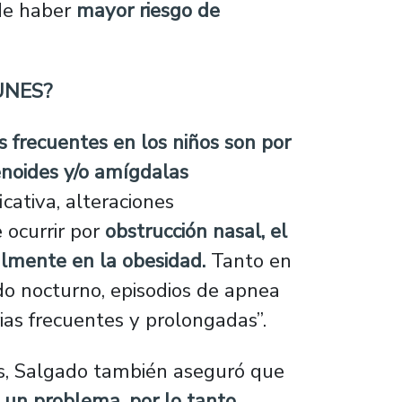
ede haber
mayor riesgo de
UNES?
s frecuentes en los niños son por
enoides y/o amígdalas
ativa, alteraciones
 ocurrir por
obstrucción nasal, el
lmente en la obesidad.
Tanto en
do nocturno, episodios de apnea
ias frecuentes y prolongadas”.
s, Salgado también aseguró que
 un problema, por lo tanto,