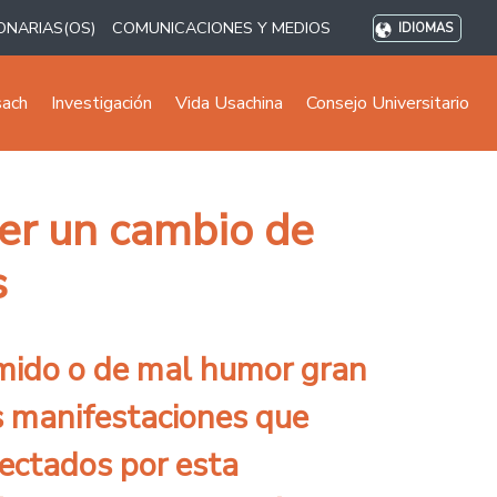
ONARIAS(OS)
COMUNICACIONES Y MEDIOS
IDIOMAS
sach
Investigación
Vida Usachina
Consejo Universitario
ner un cambio de
s
imido o de mal humor gran
s manifestaciones que
ectados por esta