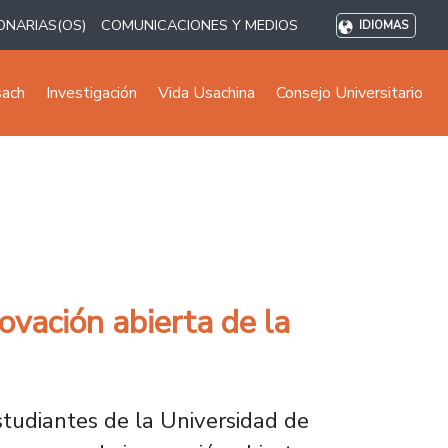
ONARIAS(OS)
COMUNICACIONES Y MEDIOS
IDIOMAS
sach
Investigación
Vida Usachina
Consejo Universitario
ovación abierta de la
studiantes de la Universidad de