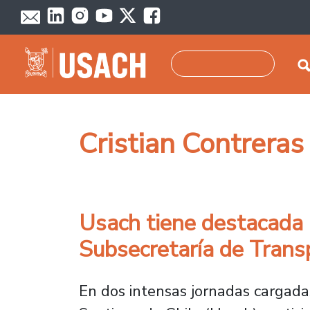
Pasar al contenido principal
Buscar
Cristian Contreras
Usach tiene destacada p
Subsecretaría de Trans
En dos intensas jornadas cargadas