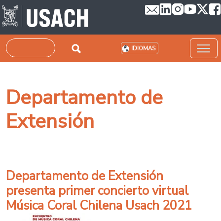
Pasar al contenido principal
Buscar
IDIOMAS
Departamento de
Extensión
Departamento de Extensión
presenta primer concierto virtual
Música Coral Chilena Usach 2021