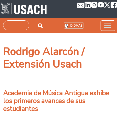
Pasar al contenido principal
Buscar
IDIOMAS
Rodrigo Alarcón /
Extensión Usach
Academia de Música Antigua exhibe
los primeros avances de sus
estudiantes