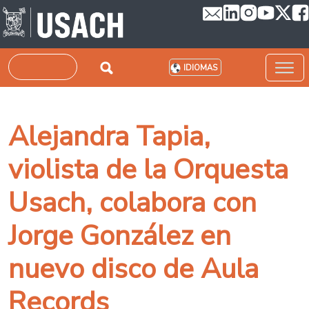
Pasar al contenido principal
Buscar
IDIOMAS
Alejandra Tapia,
violista de la Orquesta
Usach, colabora con
Jorge González en
nuevo disco de Aula
Records