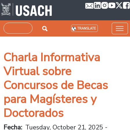
Skip to main content
Search
TRANSLATE
Charla Informativa
Virtual sobre
Concursos de Becas
para Magísteres y
Doctorados
Fecha
Tuesday, October 21, 2025 -