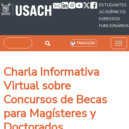
Passar para o conteúdo principal
ESTUDANTES
ACADÊMICOS
EGRESSOS
FUNCIONÁRIOS
Pesquisar
TRADUÇÃO
Charla Informativa
Virtual sobre
Concursos de Becas
para Magísteres y
Doctorados