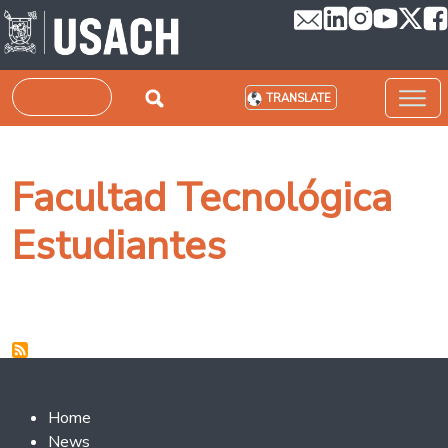
Skip to main content
Search
TRANSLATE
Facultad Tecnológica
Estudiantes
Footer 2
Home
News