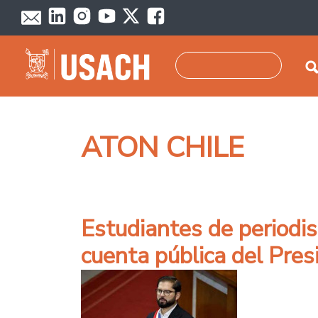
Pasar al contenido principal
Buscar
ATON CHILE
Estudiantes de periodi
cuenta pública del Pres