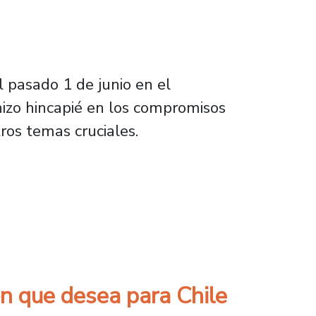
 pasado 1 de junio en el
hizo hincapié en los compromisos
ros temas cruciales.
enidos de la cuenta pública del Presidente B
ón que desea para Chile