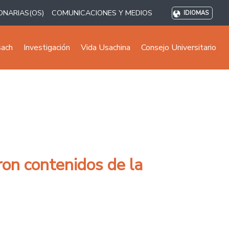
ONARIAS(OS)
COMUNICACIONES Y MEDIOS
IDIOMAS
sach
Investigación
Vida Usachina
Consejo Universitario
on contenidos de la