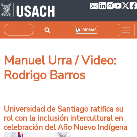
Pasar al contenido principal
Buscar
IDIOMAS
Manuel Urra / Video:
Rodrigo Barros
Universidad de Santiago ratifica su
rol con la inclusión intercultural en
celebración del Año Nuevo Indígena