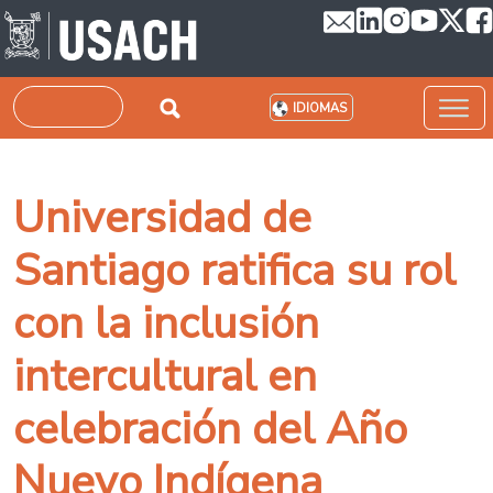
Pasar al contenido principal
Buscar
IDIOMAS
Universidad de
Santiago ratifica su rol
con la inclusión
intercultural en
celebración del Año
Nuevo Indígena