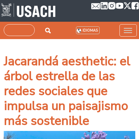
Pasar al contenido principal
Buscar
IDIOMAS
Jacarandá aesthetic: el
árbol estrella de las
redes sociales que
impulsa un paisajismo
más sostenible