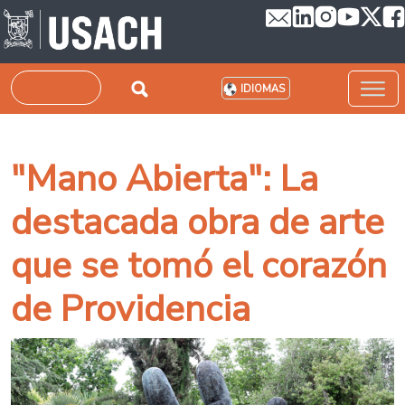
Pasar al contenido principal
Buscar
IDIOMAS
"Mano Abierta": La
destacada obra de arte
que se tomó el corazón
de Providencia