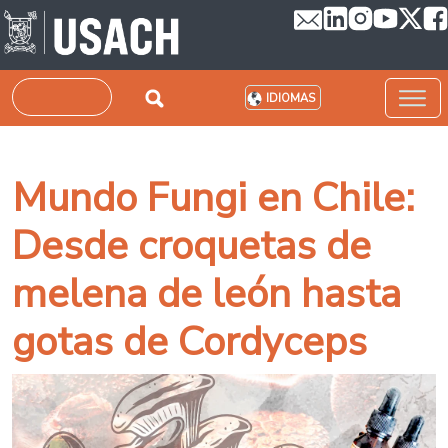
Pasar al contenido principal
Buscar
IDIOMAS
Mundo Fungi en Chile:
Desde croquetas de
melena de león hasta
gotas de Cordyceps