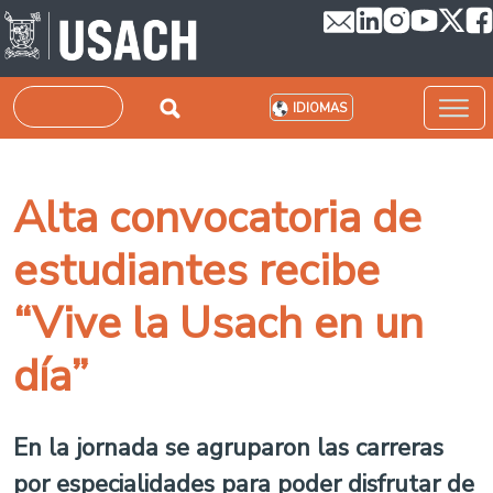
Pasar al contenido principal
Buscar
IDIOMAS
Alta convocatoria de
estudiantes recibe
“Vive la Usach en un
día”
En la jornada se agruparon las carreras
por especialidades para poder disfrutar de