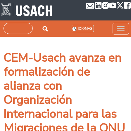
Pasar al contenido principal
Buscar
IDIOMAS
CEM-Usach avanza en
formalización de
alianza con
Organización
Internacional para las
Migraciones de la ONU