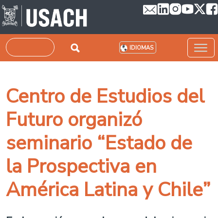
Pasar al contenido principal
Buscar
IDIOMAS
Centro de Estudios del
Futuro organizó
seminario “Estado de
la Prospectiva en
América Latina y Chile”