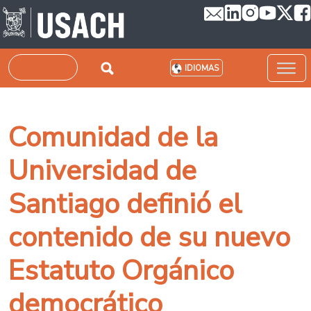
Pasar al contenido principal
Buscar
IDIOMAS
Comunidad de la
Universidad de
Santiago definió el
contenido de su nuevo
Estatuto Orgánico
democrático