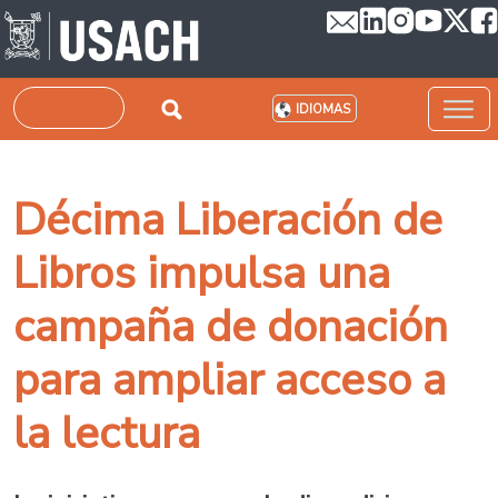
Pasar al contenido principal
Buscar
IDIOMAS
Décima Liberación de
Libros impulsa una
campaña de donación
para ampliar acceso a
la lectura