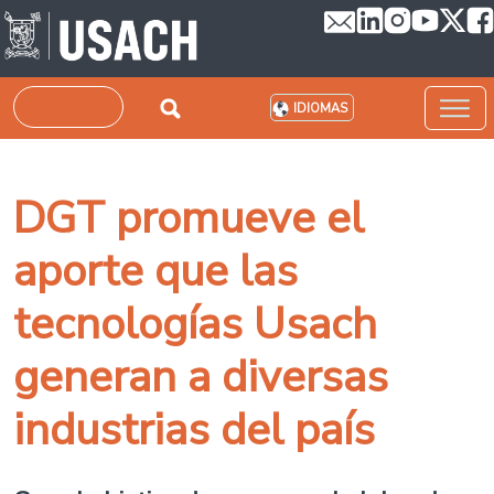
Pasar al contenido principal
Buscar
IDIOMAS
DGT promueve el
aporte que las
tecnologías Usach
generan a diversas
industrias del país