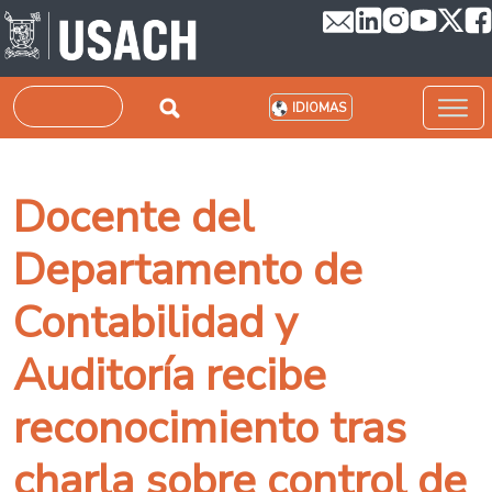
Pasar al contenido principal
Buscar
IDIOMAS
Docente del
Departamento de
Contabilidad y
Auditoría recibe
reconocimiento tras
charla sobre control de