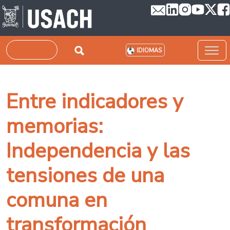
Pasar al contenido principal
Buscar
IDIOMAS
Entre indicadores y
memorias:
Independencia y las
tensiones de una
comuna en
transformación