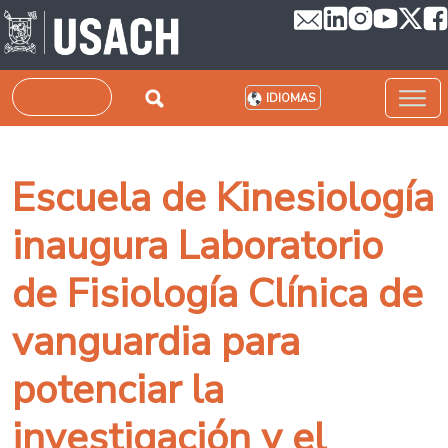
Pasar al contenido principal
Buscar
IDIOMAS
Escuela de Kinesiología
inaugura Laboratorio
de Fisiología Clínica de
vanguardia para
potenciar la
investigación y el