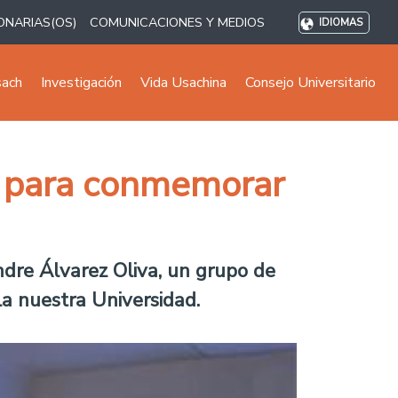
ONARIAS(OS)
COMUNICACIONES Y MEDIOS
IDIOMAS
sach
Investigación
Vida Usachina
Consejo Universitario
ia para conmemorar
Andre Álvarez Oliva, un grupo de
a nuestra Universidad.