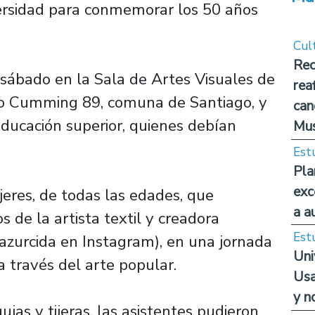
ersidad para conmemorar los 50 años
Cul
Rec
l sábado en la Sala de Artes Visuales de
rea
rdo Cumming 89, comuna de Santiago, y
can
educación superior, quienes debían
Mus
Est
Pla
exc
eres, de todas las edades, que
a a
s de la artista textil y creadora
Est
azurcida en Instagram), en una jornada
Uni
a través del arte popular.
Usa
y n
ujas y tijeras, las asistentes pudieron