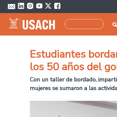
Pasar al contenido principal
Buscar
Estudiantes borda
los 50 años del g
Con un taller de bordado, imparti
mujeres se sumaron a las activid