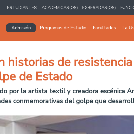
ESTUDIANTES
ACADÉMICAS(OS)
EGRESADAS(OS)
FUNCI
Navegación principal
Admisión
Programas de Estudio
Facultades
La U
n historias de resistenc
olpe de Estado
do por la artista textil y creadora escénica 
ades conmemorativas del golpe que desarroll