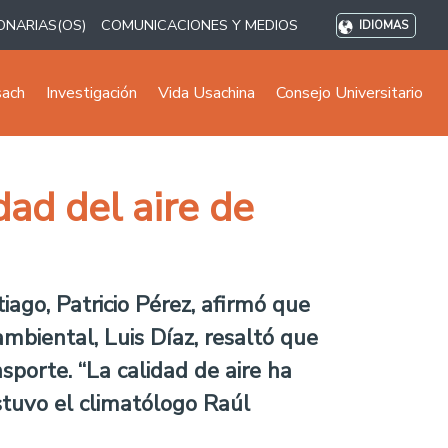
ONARIAS(OS)
COMUNICACIONES Y MEDIOS
IDIOMAS
sach
Investigación
Vida Usachina
Consejo Universitario
ad del aire de
ago, Patricio Pérez, afirmó que
ambiental, Luis Díaz, resaltó que
sporte. “La calidad de aire ha
stuvo el climatólogo Raúl