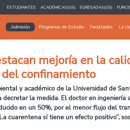
ESTUDIANTES
ACADÉMICAS(OS)
EGRESADAS(OS)
FUNCI
Navegación principal
Admisión
Programas de Estudio
Facultades
La U
tacan mejoría en la calid
 del confinamiento
ental y académico de la Universidad de Santi
 decretar la medida. El doctor en ingeniería 
ducido en un 50%, por el menor flujo del tran
 cuarentena sí tiene un efecto positivo”, so