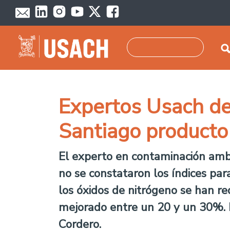
Pasar al contenido principal
Buscar
Expertos Usach des
Santiago producto
El experto en contaminación ambi
no se constataron los índices para
los óxidos de nitrógeno se han re
mejorado entre un 20 y un 30%. La
Cordero.