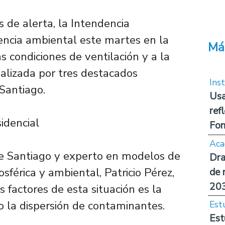
 de alerta, la Intendencia
ncia ambiental este martes en la
Má
s condiciones de ventilación y a la
nalizada por tres destacados
Inst
Santiago.
Usa
ref
idencial
Fon
Aca
de Santiago y experto en modelos de
Dra
férica y ambiental, Patricio Pérez,
de 
20
 factores de esta situación es la
 la dispersión de contaminantes.
Est
Est