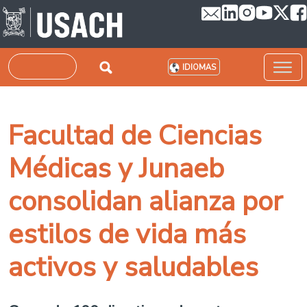
Pasar al contenido principal
Buscar
IDIOMAS
Facultad de Ciencias
Médicas y Junaeb
consolidan alianza por
estilos de vida más
activos y saludables