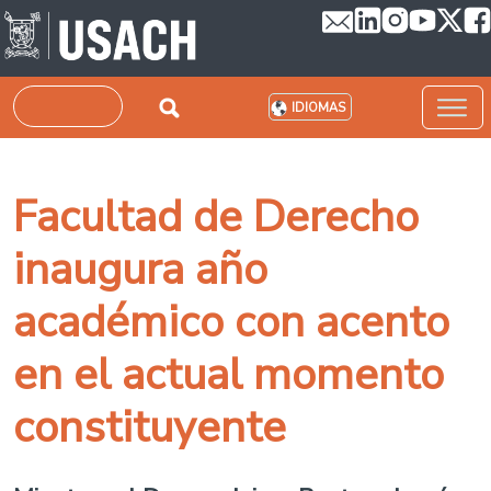
Pasar al contenido principal
Buscar
IDIOMAS
Facultad de Derecho
inaugura año
académico con acento
en el actual momento
constituyente