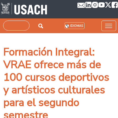
Pasar al contenido principal
Buscar
IDIOMAS
Formación Integral:
VRAE ofrece más de
100 cursos deportivos
y artísticos culturales
para el segundo
semestre