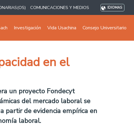
ONARIAS(OS)
COMUNICACIONES Y MEDIOS
IDIOMAS
sach
Investigación
Vida Usachina
Consejo Universitario
apacidad en el
era un proyecto Fondecyt
námicas del mercado laboral se
 a partir de evidencia empírica en
nomía laboral.