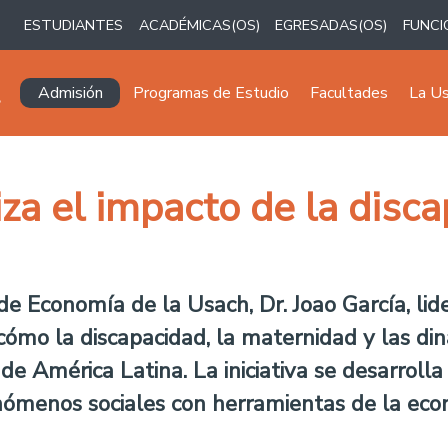
ESTUDIANTES
ACADÉMICAS(OS)
EGRESADAS(OS)
FUNCI
Navegación principal
Admisión
Programas de Estudio
Facultades
La U
iza el impacto de la disc
 Economía de la Usach, Dr. Joao García, lid
cómo la discapacidad, la maternidad y las di
de América Latina. La iniciativa se desarrolla
enómenos sociales con herramientas de la eco