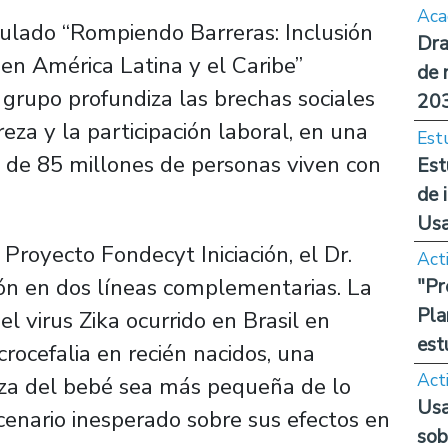
Aca
ulado “Rompiendo Barreras: Inclusión
Dra
en América Latina y el Caribe”
de 
 grupo profundiza las brechas sociales
20
reza y la participación laboral, en una
Est
 de 85 millones de personas viven con
Est
de 
Us
Proyecto Fondecyt Iniciación, el Dr.
Act
ión en dos líneas complementarias. La
"Pr
Pla
el virus Zika ocurrido en Brasil en
est
rocefalia en recién nacidos, una
Act
eza del bebé sea más pequeña de lo
Usa
cenario inesperado sobre sus efectos en
sob