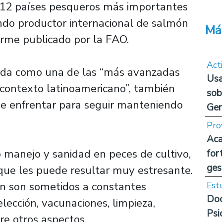
s 12 países pesqueros más importantes
ndo productor internacional de salmón
Má
orme publicado por la FAO.
Act
erada como una de las “más avanzadas
Usa
l contexto latinoamericano”, también
sob
be enfrentar para seguir manteniendo
Ge
Pro
Aca
 manejo y sanidad en peces de cultivo,
for
ges
que les puede resultar muy estresante.
an son sometidos a constantes
Est
Doc
lección, vacunaciones, limpieza,
Psi
re otros aspectos.