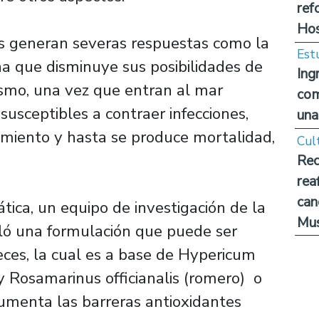
ref
Hos
ies generan severas respuestas como la
Est
na que disminuye sus posibilidades de
Ing
smo, una vez que entran al mar
com
susceptibles a contraer infecciones,
una
cimiento y hasta se produce mortalidad,
Cul
Rec
rea
can
tica, un equipo de investigación de la
Mus
ló una formulación que puede ser
eces, la cual es a base de Hypericum
y Rosamarinus officianalis (romero) o
umenta las barreras antioxidantes