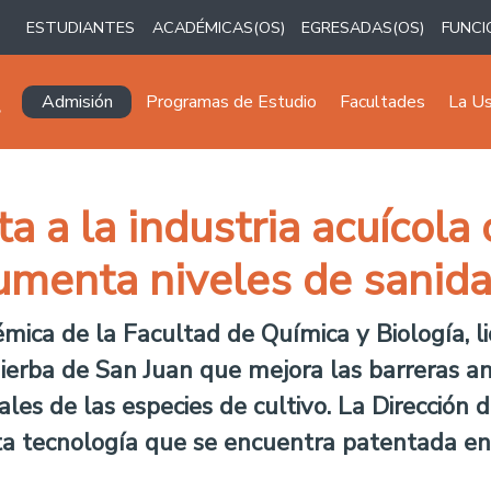
ESTUDIANTES
ACADÉMICAS(OS)
EGRESADAS(OS)
FUNCI
Navegación principal
Admisión
Programas de Estudio
Facultades
La U
ta a la industria acuícola
umenta niveles de sanid
mica de la Facultad de Química y Biología, li
ierba de San Juan que mejora las barreras an
ales de las especies de cultivo. La Dirección 
ta tecnología que se encuentra patentada en