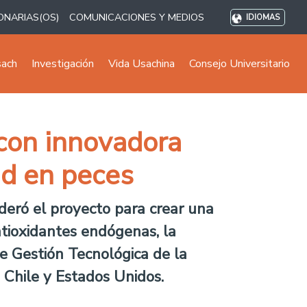
ONARIAS(OS)
COMUNICACIONES Y MEDIOS
IDIOMAS
sach
Investigación
Vida Usachina
Consejo Universitario
 con innovadora
ad en peces
deró el proyecto para crear una
tioxidantes endógenas, la
de Gestión Tecnológica de la
 Chile y Estados Unidos.