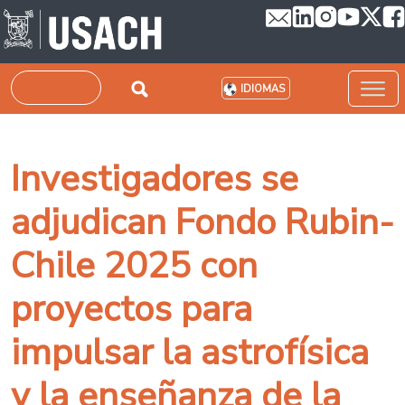
Pasar al contenido principal
Buscar
IDIOMAS
Investigadores se
adjudican Fondo Rubin-
Chile 2025 con
proyectos para
impulsar la astrofísica
y la enseñanza de la