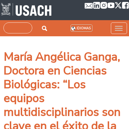
Pasar al contenido principal
Buscar
IDIOMAS
María Angélica Ganga,
Doctora en Ciencias
Biológicas: “Los
equipos
multidisciplinarios son
clave en el éxito de la