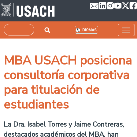
Pasar al contenido principal
Buscar
IDIOMAS
MBA USACH posiciona
consultoría corporativa
para titulación de
estudiantes
La Dra. Isabel Torres y Jaime Contreras,
destacados académicos del MBA, han