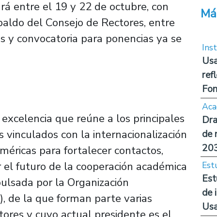
ará entre el 19 y 22 de octubre, con
Má
spaldo del Consejo de Rectores, entre
es y convocatoria para ponencias ya se
Inst
Usa
ref
Fon
Aca
 excelencia que reúne a los principales
Dra
 vinculados con la internacionalización
de 
20
méricas para fortalecer contactos,
r el futuro de la cooperación académica
Est
Est
mpulsada por la Organización
de 
), de la que forman parte varias
Us
ores y cuyo actual presidente es el