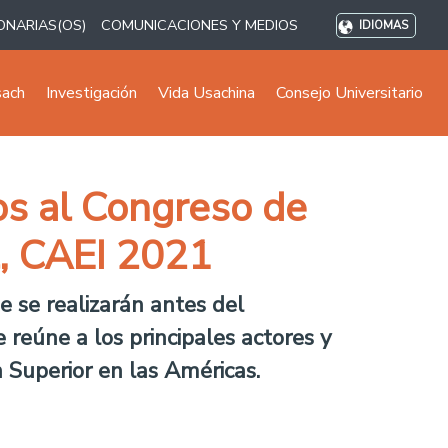
ONARIAS(OS)
COMUNICACIONES Y MEDIOS
IDIOMAS
sach
Investigación
Vida Usachina
Consejo Universitario
os al Congreso de
l, CAEI 2021
 se realizarán antes del
 reúne a los principales actores y
 Superior en las Américas.