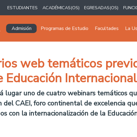
ESTUDIANTES
ACADÉMICAS(OS)
EGRESADAS(OS)
FUNCI
Navegación principal
Admisión
Programas de Estudio
Facultades
La U
ios web temáticos previ
e Educación Internaciona
 lugar uno de cuatro webinars temáticos que
 del CAEI, foro continental de excelencia que
s con la internacionalización de la Educación