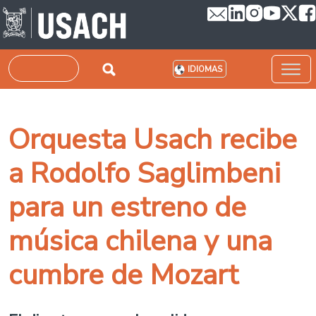
Pasar al contenido principal
Buscar
IDIOMAS
Orquesta Usach recibe
a Rodolfo Saglimbeni
para un estreno de
música chilena y una
cumbre de Mozart