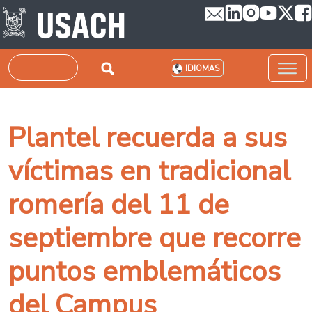
Pasar al contenido principal
Buscar
IDIOMAS
Plantel recuerda a sus
víctimas en tradicional
romería del 11 de
septiembre que recorre
puntos emblemáticos
del Campus